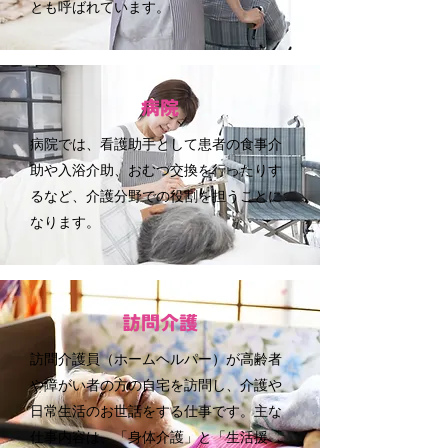
とも呼ばれています。
病院
病院では、看護助手として患者の食事介
助や入浴介助、おむつ交換を行ったりす
るなど、介護分野での役割を担うことに
なります。
訪問介護
訪問介護員（ホームヘルパー）が高齢者
や障がい者の方の自宅を訪問し、介護や
日常生活のお世話をする仕事です。主な
仕事内容は、「身体介護」と「生活援